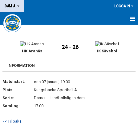
DAM A
LOGGA IN
HEM
NYHETER
24 - 26
HK Aranäs
IK Sävehof
KALENDER
INFORMATION
MATCHER
Matchstart:
ons 07 januari, 19:00
KONTAKT
Plats:
Kungsbacka Sporthall A
Serie:
Damer - Handbollsligan dam
Samling:
17:00
<< Tillbaka