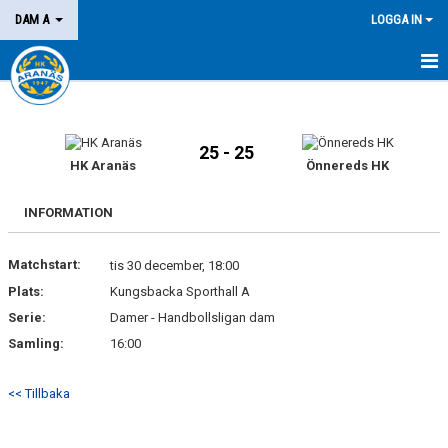
DAM A
LOGGA IN
HEM
NYHETER
25 - 25
HK Aranäs
Önnereds HK
KALENDER
INFORMATION
MATCHER
Matchstart:
tis 30 december, 18:00
KONTAKT
Plats:
Kungsbacka Sporthall A
Serie:
Damer - Handbollsligan dam
Samling:
16:00
<< Tillbaka