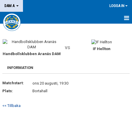
DAM A
LOGGA IN
HEM
NYHETER
vs
IF Hellton
Handbollsklubben Aranäs DAM
KALENDER
MATCHER
INFORMATION
KONTAKT
Matchstart:
ons 20 augusti, 19:30
Plats:
Bortahall
<< Tillbaka