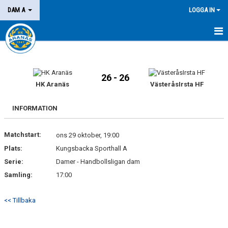
DAM A
LOGGA IN
HEM
NYHETER
26 - 26
HK Aranäs
VästeråsIrsta HF
KALENDER
INFORMATION
MATCHER
Matchstart:
ons 29 oktober, 19:00
KONTAKT
Plats:
Kungsbacka Sporthall A
Serie:
Damer - Handbollsligan dam
Samling:
17:00
<< Tillbaka