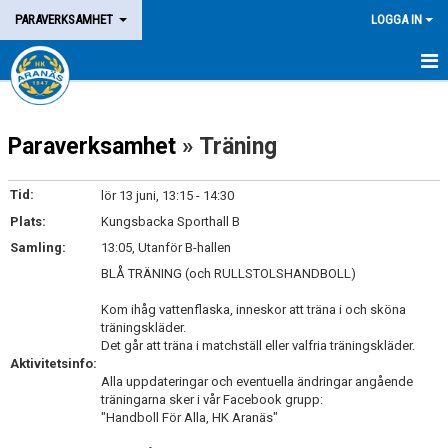
PARAVERKSAMHET
LOGGA IN
HEM
Paraverksamhet
» Träning
TRÄNINGSGRUPPER
LAGET
Tid:
lör 13 juni, 13:15 - 14:30
Plats:
Kungsbacka Sporthall B
KALENDER
Samling:
13:05, Utanför B-hallen
MATCHER
BLÅ TRÄNING (och RULLSTOLSHANDBOLL)
Kom ihåg vattenflaska, inneskor att träna i och sköna
KONTAKT
träningskläder.
Det går att träna i matchställ eller valfria träningskläder.
Aktivitetsinfo:
Alla uppdateringar och eventuella ändringar angående
träningarna sker i vår Facebook grupp:
"Handboll För Alla, HK Aranäs"