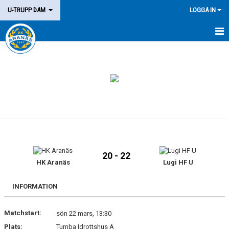
U-TRUPP DAM
LOGGA IN
HEM
TRUPPEN
KALENDER
MATCHER
KONTAKT
20 - 22
HK Aranäs
Lugi HF U
INFORMATION
Matchstart:
sön 22 mars, 13:30
Plats:
Tumba Idrottshus A