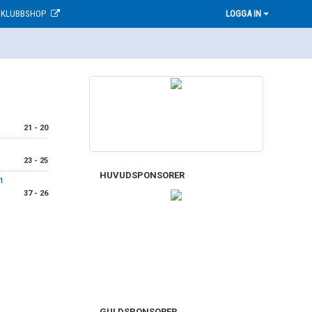
KLUBBSHOP
LOGGA IN
21 - 20
23 - 25
HUVUDSPONSORER
1
37 - 26
GULDSPONSORER