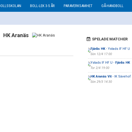
BOLLSSKOLAN
BOLL-LEK 3-5 ÅR
PARAVERKSAMHET
GÅ-HANDBOLL
HK Aranäs
SPELADE MATCHER
Fjärås HK
- Ystads IF HF U
Sön 12/4 17:00
Ystads IF HF U -
Fjärås HK
Tor 2/4 19:00
HK Aranäs Vit
- IK Sävehof 
Sön 29/3 14:30