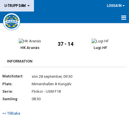
U-TRUPP DAM
LOGGA IN
HEM
TRUPPEN
37 - 14
HK Aranäs
Lugi HF
KALENDER
INFORMATION
MATCHER
Matchstart:
sön 28 september, 09:30
KONTAKT
Plats:
Mimershallen A Kungälv
Serie:
Flickor - USM F18
Samling:
08:30
<< Tillbaka