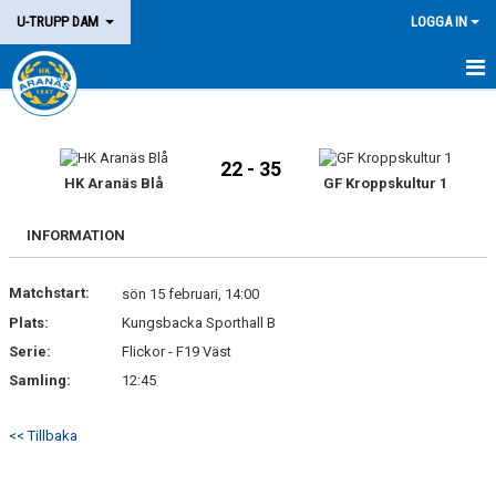
U-TRUPP DAM
LOGGA IN
HEM
TRUPPEN
22 - 35
HK Aranäs Blå
GF Kroppskultur 1
KALENDER
INFORMATION
MATCHER
Matchstart:
sön 15 februari, 14:00
KONTAKT
Plats:
Kungsbacka Sporthall B
Serie:
Flickor - F19 Väst
Samling:
12:45
<< Tillbaka