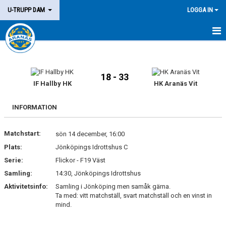
U-TRUPP DAM
LOGGA IN
HEM
TRUPPEN
18 - 33
IF Hallby HK
HK Aranäs Vit
KALENDER
INFORMATION
MATCHER
Matchstart:
sön 14 december, 16:00
KONTAKT
Plats:
Jönköpings Idrottshus C
Serie:
Flickor - F19 Väst
Samling:
14:30, Jönköpings Idrottshus
Aktivitetsinfo:
Samling i Jönköping men samåk gärna.
Ta med: vitt matchställ, svart matchställ och en vinst in
mind.