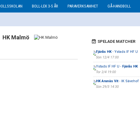
BOLLSSKOLAN
BOLL-LEK 3-5 ÅR
PARAVERKSAMHET
GÅ-HANDBOLL
HK Malmö
SPELADE MATCHER
Fjärås HK
- Ystads IF HF U
Sön 12/4 17:00
Ystads IF HF U -
Fjärås HK
Tor 2/4 19:00
HK Aranäs Vit
- IK Sävehof 
Sön 29/3 14:30