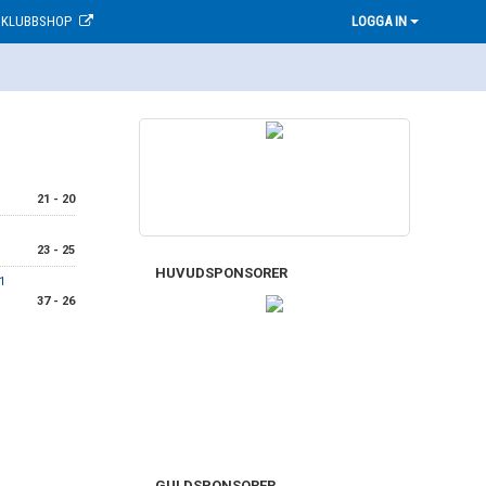
KLUBBSHOP
LOGGA IN
21 - 20
23 - 25
HUVUDSPONSORER
1
37 - 26
GULDSPONSORER