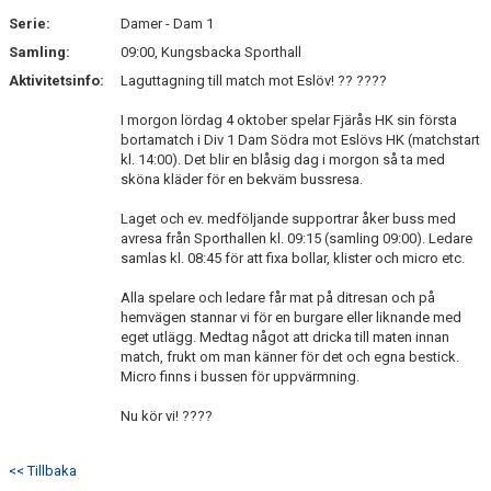
Serie:
Damer - Dam 1
Samling:
09:00, Kungsbacka Sporthall
Aktivitetsinfo:
Laguttagning till match mot Eslöv! ?? ????
I morgon lördag 4 oktober spelar Fjärås HK sin första
bortamatch i Div 1 Dam Södra mot Eslövs HK (matchstart
kl. 14:00). Det blir en blåsig dag i morgon så ta med
sköna kläder för en bekväm bussresa.
Laget och ev. medföljande supportrar åker buss med
avresa från Sporthallen kl. 09:15 (samling 09:00). Ledare
samlas kl. 08:45 för att fixa bollar, klister och micro etc.
Alla spelare och ledare får mat på ditresan och på
hemvägen stannar vi för en burgare eller liknande med
eget utlägg. Medtag något att dricka till maten innan
match, frukt om man känner för det och egna bestick.
Micro finns i bussen för uppvärmning.
Nu kör vi! ????
<< Tillbaka