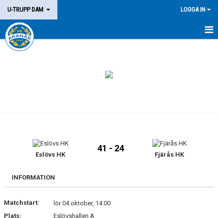
U-TRUPP DAM
LOGGA IN
HEM
TRUPPEN
KALENDER
MATCHER
KONTAKT
41 - 24
Eslövs HK
Fjärås HK
INFORMATION
Matchstart:
lör 04 oktober, 14:00
Plats:
Eslövshallen A