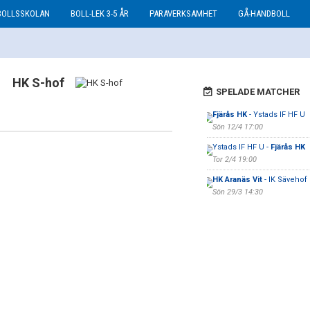
BOLLSSKOLAN
BOLL-LEK 3-5 ÅR
PARAVERKSAMHET
GÅ-HANDBOLL
HK S-hof
SPELADE MATCHER
Fjärås HK
- Ystads IF HF U
Sön 12/4 17:00
Ystads IF HF U -
Fjärås HK
Tor 2/4 19:00
HK Aranäs Vit
- IK Sävehof 
Sön 29/3 14:30