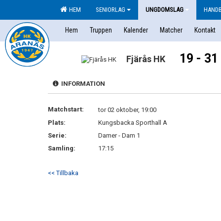
HEM
SENIORLAG
UNGDOMSLAG
HAND
Hem
Truppen
Kalender
Matcher
Kontakt
19 - 31
Fjärås HK
INFORMATION
Matchstart:
tor 02 oktober, 19:00
Plats:
Kungsbacka Sporthall A
Serie:
Damer - Dam 1
Samling:
17:15
<< Tillbaka