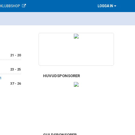
KLUBBSHOP
LOGGA IN
21 - 20
23 - 25
HUVUDSPONSORER
1
37 - 26
GULDSPONSORER