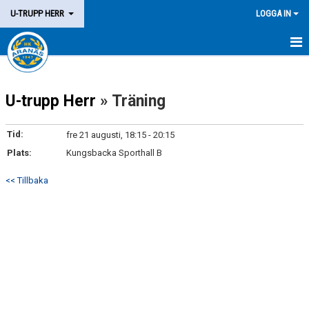
U-TRUPP HERR
LOGGA IN
HEM
U-trupp Herr
» Träning
TRUPPEN
KALENDER
Tid:
fre 21 augusti, 18:15 - 20:15
Plats:
Kungsbacka Sporthall B
MATCHER
<< Tillbaka
KONTAKT