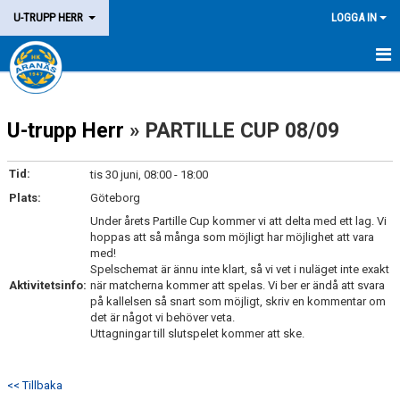
U-TRUPP HERR
LOGGA IN
HEM
U-trupp Herr
» PARTILLE CUP 08/09
TRUPPEN
KALENDER
Tid:
tis 30 juni, 08:00 - 18:00
Plats:
Göteborg
MATCHER
Under årets Partille Cup kommer vi att delta med ett lag. Vi
hoppas att så många som möjligt har möjlighet att vara
KONTAKT
med!
Spelschemat är ännu inte klart, så vi vet i nuläget inte exakt
Aktivitetsinfo:
när matcherna kommer att spelas. Vi ber er ändå att svara
på kallelsen så snart som möjligt, skriv en kommentar om
det är något vi behöver veta.
Uttagningar till slutspelet kommer att ske.
<< Tillbaka