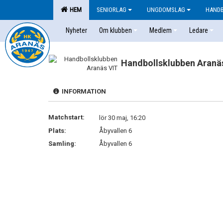
HEM
SENIORLAG
UNGDOMSLAG
HAND
Nyheter
Om klubben
Medlem
Ledare
Handbollsklubben Aranä
INFORMATION
Matchstart:
lör 30 maj, 16:20
Plats:
Åbyvallen 6
Samling:
Åbyvallen 6