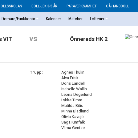
BOLLSSKOLAN
BOLL-LEK 3-5 ÅR
PARAVERKSAMHET
GÅ-HANDBOLL
Domare/Funktionär
Kalender
Matcher
Lotterier
vs
s VIT
Önnereds HK 2
Trupp:
Agnes Thulin
Alva Frisk
Doris Landell
Isabelle Wallin
Leona Degerlund
Lykke Timm
Matilda Bitis
Minna Bladlund
Olivia Kavsjö
Saga Kimfalk
Vilma Gentzel