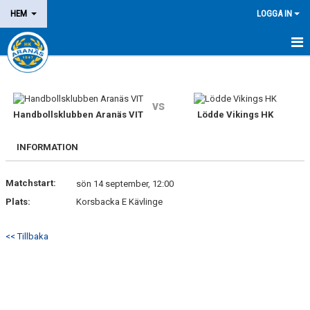
HEM
LOGGA IN
NYHETER
OM KLUBBEN
vs
Handbollsklubben Aranäs VIT
Lödde Vikings HK
MEDLEM
INFORMATION
LEDARE
Matchstart:
sön 14 september, 12:00
DOMARE/FUNKTIONÄR
Plats:
Korsbacka E Kävlinge
KALENDER
<< Tillbaka
MATCHER
LOTTERIER