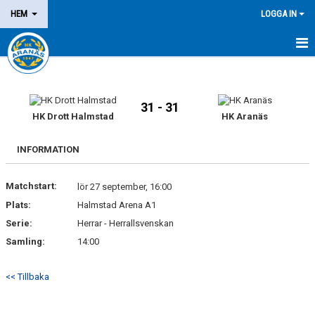
HEM
LOGGA IN
NYHETER
OM KLUBBEN
31 - 31
HK Drott Halmstad
HK Aranäs
MEDLEM
INFORMATION
LEDARE
Matchstart:
lör 27 september, 16:00
DOMARE/FUNKTIONÄR
Plats:
Halmstad Arena A1
Serie:
Herrar - Herrallsvenskan
KALENDER
Samling:
14:00
MATCHER
<< Tillbaka
LOTTERIER