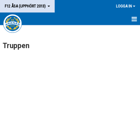
F12 ÅSA (UPPHÖRT 2013)
LOGGA IN
HEM
Truppen
NYHETER
KALENDER
MATCHER
TRUPPEN
BILDGALLERI
DOKUMENT
KONTAKT